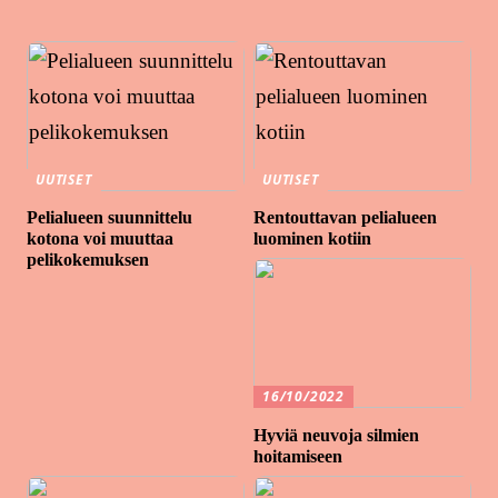
UUTISET
UUTISET
Pelialueen suunnittelu
Rentouttavan pelialueen
kotona voi muuttaa
luominen kotiin
pelikokemuksen
16/10/2022
Hyviä neuvoja silmien
hoitamiseen