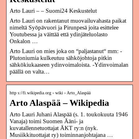
Arto Lauri – – Suomi24 Keskustelut
Arto Lauri on rakentanut muovailuvahasta paikat
nimeltä Syöpävuori ja Pirunpesä joita esittelee
Youtubessa ja väittää että ydinjäteluolasto
Onkalon …
Arto Lauri on mies joka on “paljastanut“ mm: -
Plutoniumia kulkeutuu sähköjohtoja pitkin
sähkökiukaaseen ydinvoimaloista. -Ydinvoimalan
päällä on valta…
http s://fi.wikipedia.org › wiki › Arto_Alaspää
Arto Alaspää – Wikipedia
Arto Lauri Juhani Alaspää (s. 1. toukokuuta 1946
Vanaja) toimi Suomen Ääni- ja
kuvatallennetuottajat ÄKT ry:n (nyk.
Musiikkituottajat ry) toiminnanjohtajana …