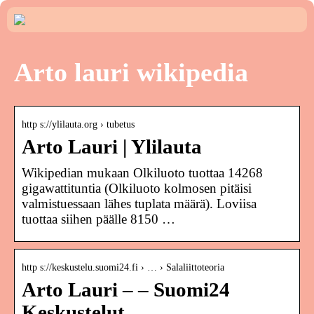
Arto lauri wikipedia
http s://ylilauta.org › tubetus
Arto Lauri | Ylilauta
Wikipedian mukaan Olkiluoto tuottaa 14268
gigawattituntia (Olkiluoto kolmosen pitäisi
valmistuessaan lähes tuplata määrä). Loviisa
tuottaa siihen päälle 8150 …
http s://keskustelu.suomi24.fi › … › Salaliittoteoria
Arto Lauri – – Suomi24
Keskustelut