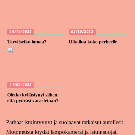
14/10/2022
02/10/2022
Tarvitsetko lomaa?
Ulkoilua koko perheelle
11/09/2022
Oletko kyllästynyt siihen,
että pyöräsi varastetaan?
Parhaat istuintyynyt ja suojaavat ratkaisut autollesi:
Motonetista löydät lämpökamerat ja istuinsuojat,