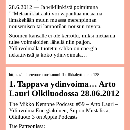
28.6.2012 — Ja wikilinkistä poimittuna
””Metaaniklatraatti voi vapauttaa metaania
ilmakehään muun muassa merenpinnan
nousemisen tai lämpötilan nousun myötä.
Suomen kansalle ei ole kerrottu, miksi metaania
tulee voimaloiden lähellä niin paljon.
Ydinvoimalla tuotettu sähkö on energia
nekatiivistä ja koko ydinvoimala…
http s://puheenvuoro.uusisuomi.fi › ilkkahyttinen › 128…
1. Tappava ydinvoima… Arto
Lauri Olkiluodossa 28.06.2012
‎The Mikko Kemppe Podcast: #59 – Arto Lauri –
Ydinvoima Energialoinen, Supon Mustalista,
Olkiluoto 3 on Apple Podcasts
Tue Patreonissa: