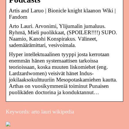
Artis and Laruo | Bionicle knight klaanon Wiki |
Fandom
Arto Lauri. Arvonimi, Ylijumalin jumaluus.
Ryhmä, Mieli puolikkaat, (SPOILER!!!!) SUPO.
Naamio, Kanohi Konspirakus. Välineet,
sademäärämittari, vesivoimala.
Hyper intellektuaalinen tyyppi josta kerrotaan
enemmän hänen systemaattisen tarkoissa
teorioissaan, koska muuten liskomiehet (eng.
Lardzardwomen) veisivät hänet Indus-
jokilaaksokulttuuriin Mesopotaskamiehen kautta.
Arthas on vuosikymmeniä toiminut Punaisen
puolikäden doctorina ja konduktannut…
Keywords: arto lauri wikipedia