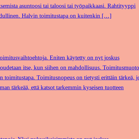
semista asuntoosi tai taloosi tai työpaikkaasi. Rahtityyppi
dullinen. Halvin toimitustapa on kuitenkin […]
 toimitusvaihtoehtoja. Eniten käytetty on nyt joskus
en noudetaan itse, kun siihen on mahdollisuus. Toimitusmuot
 toimitustapa. Toimitusnopeus on tietysti erittäin tärkeä, j
toman tärkeää, että katsot tarkemmin kyseisen tuotteen