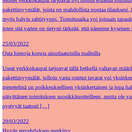
Monet verkkokaupat tarjoavat nyt monia erilaisia toimitu
pakettimyymälät, joista on mahdollista noutaa tilauksesi
myös halvin rahtityyppi. Toimitusaika voi joissain tapauksiss
joten sitä varten on tietysti tärkeää, että näemme kyseisen
25/03/2022
Osta hienoja koruja ainutlaatuisilla malleilla
Useat verkkokaupat tarjoavat tällä hetkellä valtavan määr
pakettimyymälät, jolloin vasta ostetut tavarat voi yksinke
menetelmä on poikkeuksellisen yksinkertainen ja jopa ha
päivittäisen toimituksen suosikkituotteilleen, mutta ole var
pystyvät taatusti […]
20/03/2022
Hyvän tervehdyksen merkitys