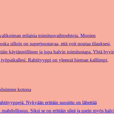
valikoiman erilaisia toimitusvaihtoehtoja. Monien
ska silloin on superjoustavaa, että voit noutaa tilauksesi,
täin käytännöllinen ja jopa halvin toimitustapa. Yhtä hyvi
ai työpaikallesi. Rahtityyppi on yleensä hieman kalliimpi,
olisimme kotona
rahtityyppejä. Nykyään erittäin suosittu on lähettää
 mahdollisuus. Siksi se on erittäin sileä ja usein myös halv