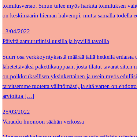
toimitusversio. Sinun tulee myös harkita toimituksen valit
on keskimäärin hieman halvempi, mutta samalla todella e
13/04/2022
Päivitä aamurutiinisi uusilla ja hyvillä tavoilla
Suuri osa verkkoyrityksistä määrää tällä hetkellä erilaisia
lähetettäväksi pakettikauppaan, josta tilatut tavarat sitt
on poikkeuksellisen yksinkertainen ja usein myös edullisin
tarvitsemme tuotetta välittömästi, ja sitä varten on ehdot
arvioitua […]
25/03/2022
Varaudu huonoon säähän verkossa