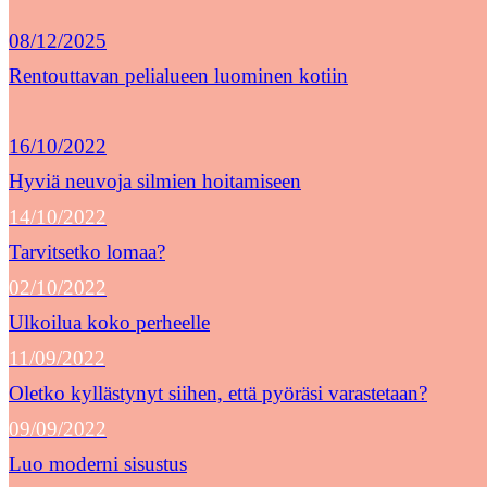
08/12/2025
Rentouttavan pelialueen luominen kotiin
16/10/2022
Hyviä neuvoja silmien hoitamiseen
14/10/2022
Tarvitsetko lomaa?
02/10/2022
Ulkoilua koko perheelle
11/09/2022
Oletko kyllästynyt siihen, että pyöräsi varastetaan?
09/09/2022
Luo moderni sisustus