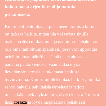
haluat paeta arjen kiireitä ja nauttia
pelaamisesta.
Kun mietit rentouttavan pelialueen luomista kotiin,
on tärkeää harkita, miten tila voi tarjota sinulle
maksimaalista mukavuutta ja nautintoa. Pelialue voi
olla oma rauhoittumispaikkasi, jossa voit uppoutua
peleihin ilman häiriöitä. Tämä tila ei ainoastaan
paranna pelikokemusta, vaan auttaa myös
lievittämään stressiä ja tukemaan henkistä
hyvinvointia. Kun suunnittelet tilaa, harkitse, kuinka
se voi palvella päivittäisiä tarpeitasi ja tarjota
mielekkäitä hetkiä yksin tai ystävien kanssa. Tutustu
lisää
corsaza
ja löydä inspiraatiota pelialueesi