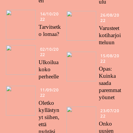
en
ulu
14/10/20
26/08/20
22
22
Tarvitsetk
Varusteet
o lomaa?
kotiharjoi
tteluun
02/10/20
22
15/08/20
22
Ulkoilua
Opas:
koko
Kuinka
perheelle
saada
11/09/20
paremmat
22
yöunet
Oletko
kyllästyn
23/07/20
22
yt siihen,
Onko
että
uusien
pyöräsi