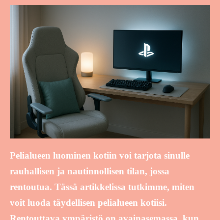
Pelialueen luominen kotiin voi tarjota sinulle
rauhallisen ja nautinnollisen tilan, jossa
rentoutua. Tässä artikkelissa tutkimme, miten
voit luoda täydellisen pelialueen kotiisi.
Rentouttava ympäristö on avainasemassa, kun