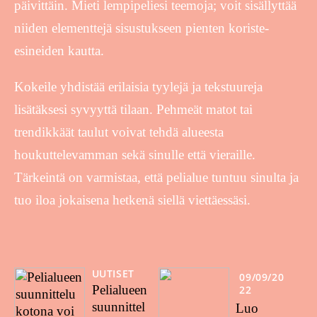
päivittäin. Mieti lempipeliesi teemoja; voit sisällyttää
niiden elementtejä sisustukseen pienten koriste-
esineiden kautta.
Kokeile yhdistää erilaisia tyylejä ja tekstuureja
lisätäksesi syvyyttä tilaan. Pehmeät matot tai
trendikkäät taulut voivat tehdä alueesta
houkuttelevamman sekä sinulle että vieraille.
Tärkeintä on varmistaa, että pelialue tuntuu sinulta ja
tuo iloa jokaisena hetkenä siellä viettäessäsi.
UUTISET
09/09/20
Pelialueen
22
suunnittel
Luo