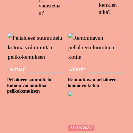
kenkien
varastetaa
aika?
n?
UUTISET
UUTISET
Pelialueen suunnittelu
Rentouttavan pelialueen
kotona voi muuttaa
luominen kotiin
pelikokemuksen
16/10/2022