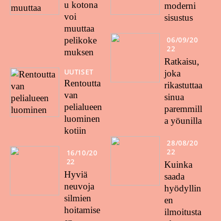
u kotona
moderni
voi
sisustus
muuttaa
pelikoke
06/09/20
22
muksen
Ratkaisu,
UUTISET
joka
Rentoutta
rikastuttaa
van
sinua
pelialueen
paremmill
luominen
a yöunilla
kotiin
28/08/20
22
16/10/20
22
Kuinka
Hyviä
saada
neuvoja
hyödyllin
silmien
en
hoitamise
ilmoitusta