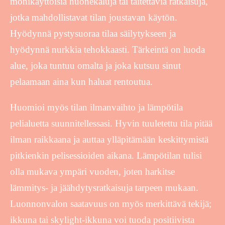
monikäyttöisiä huonekaluja tai taitettavia ratkaisuja,
jotka mahdollistavat tilan joustavan käytön.
Hyödynnä pystysuoraa tilaa säilytykseen ja
hyödynnä nurkkia tehokkaasti. Tärkeintä on luoda
alue, joka tuntuu omalta ja joka kutsuu sinut
pelaamaan aina kun haluat rentoutua.
Huomioi myös tilan ilmanvaihto ja lämpötila
pelialuetta suunnitellessasi. Hyvin tuuletettu tila pitää
ilman raikkaana ja auttaa ylläpitämään keskittymistä
pitkienkin pelisessioiden aikana. Lämpötilan tulisi
olla mukava ympäri vuoden, joten harkitse
lämmitys- ja jäähdytysratkaisuja tarpeen mukaan.
Luonnonvalon saatavuus on myös merkittävä tekijä;
ikkuna tai skylight-ikkuna voi tuoda positiivista