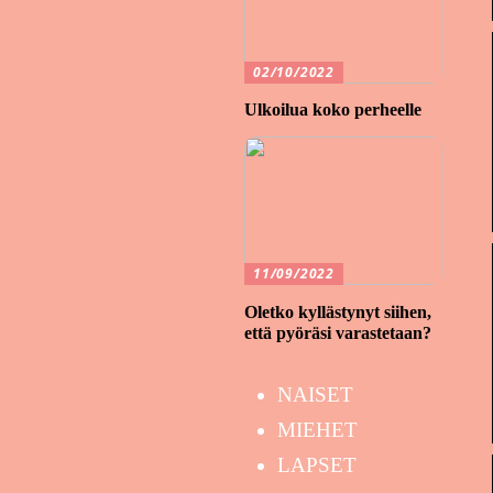
02/10/2022
Ulkoilua koko perheelle
11/09/2022
Oletko kyllästynyt siihen,
että pyöräsi varastetaan?
NAISET
MIEHET
LAPSET