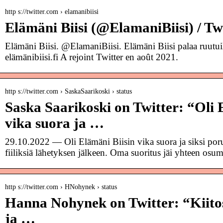
http s://twitter.com › elamanibiisi
Elämäni Biisi (@ElamaniBiisi) / Tw
Elämäni Biisi. @ElamaniBiisi. Elämäni Biisi palaa ruutu
elämänibiisi.fi A rejoint Twitter en août 2021.
http s://twitter.com › SaskaSaarikoski › status
Saska Saarikoski on Twitter: “Oli 
vika suora ja …
29.10.2022 — Oli Elämäni Biisin vika suora ja siksi por
fiiliksiä lähetyksen jälkeen. Oma suoritus jäi yhteen os
http s://twitter.com › HNohynek › status
Hanna Nohynek on Twitter: “Kiito
ja …