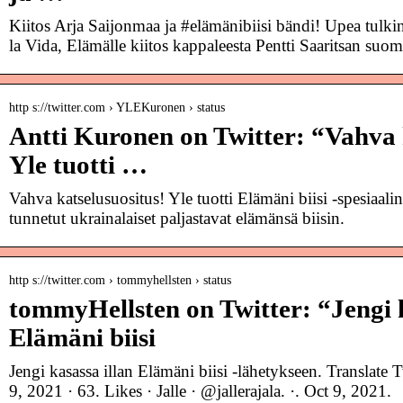
Kiitos Arja Saijonmaa ja #elämänibiisi bändi! Upea tulkin
la Vida, Elämälle kiitos kappaleesta Pentti Saaritsan su
http s://twitter.com › YLEKuronen › status
Antti Kuronen on Twitter: “Vahva 
Yle tuotti …
Vahva katselusuositus! Yle tuotti Elämäni biisi -spesiaalin 
tunnetut ukrainalaiset paljastavat elämänsä biisin.
http s://twitter.com › tommyhellsten › status
tommyHellsten on Twitter: “Jengi k
Elämäni biisi
Jengi kasassa illan Elämäni biisi -lähetykseen. Translate
9, 2021 · 63. Likes · Jalle · @jallerajala. ·. Oct 9, 2021.