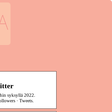
itter
ihin syksyllä 2022.
ollowers · Tweets.