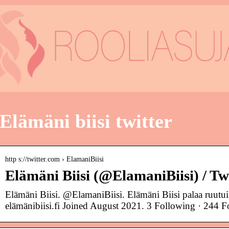
Elämäni biisi twitter
http s://twitter.com › ElamaniBiisi
Elämäni Biisi (@ElamaniBiisi) / Tw
Elämäni Biisi. @ElamaniBiisi. Elämäni Biisi palaa ruutu
elämänibiisi.fi Joined August 2021. 3 Following · 244 F