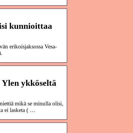
isi kunnioittaa
än erikoisjaksossa Vesa-
ä.
e Ylen ykköseltä
iettiä mikä se minulla olisi,
 ei lasketa ( …