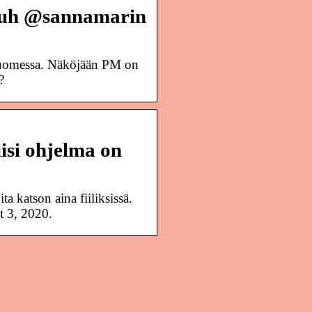
juh @sannamarin
 Suomessa. Näköjään PM on
?
isi ohjelma on
a katson aina fiiliksissä.
t 3, 2020.