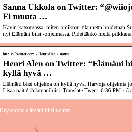
Sanna Ukkola on Twitter: “@wiio
Ei muuta …
Kävin katsomassa, miten omikron-tilannetta hoidetaan
nyt Elämäni biisi -ohjelmassa. Pidetäänkö meitä pilkkana
http s://twitter.com › HenriAlen › status
Henri Alen on Twitter: “Elämäni bi
kyllä hyvä …
Elämäni biisi ohjelma on kyllä hyvä. Harvoja ohjelmia joit
Lisää näitä! #elämänibiisi. Translate Tweet. 6:36 PM · Oc
Keywords: elämäni biisi twitter