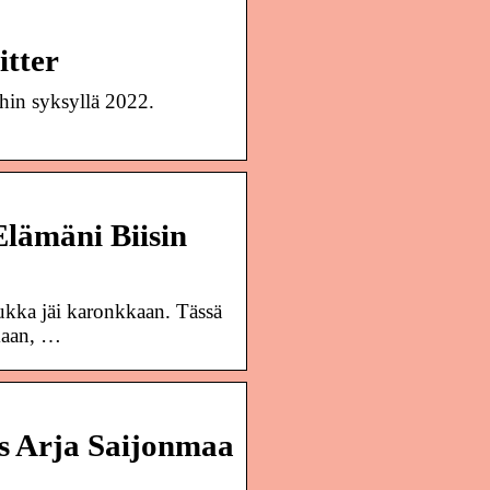
itter
ihin syksyllä 2022.
Elämäni Biisin
ukka jäi karonkkaan. Tässä
umaan, …
s Arja Saijonmaa