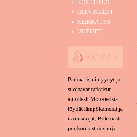
KOULUTUS
TARVIKKEET
KIERRÄTYS
UUTISET
Parhaat istuintyynyt ja
suojaavat ratkaisut
autollesi: Motonetista
löydät lämpökamerat ja
istuinsuojat, Biltemasta
puukuulaistuinsuojat