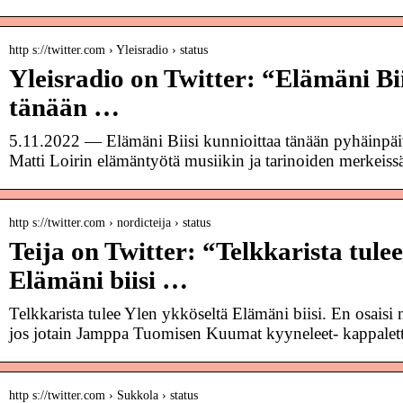
http s://twitter.com › Yleisradio › status
Yleisradio on Twitter: “Elämäni Bi
tänään …
5.11.2022 — Elämäni Biisi kunnioittaa tänään pyhäinpäiv
Matti Loirin elämäntyötä musiikin ja tarinoiden merkeiss
http s://twitter.com › nordicteija › status
Teija on Twitter: “Telkkarista tule
Elämäni biisi …
Telkkarista tulee Ylen ykköseltä Elämäni biisi. En osaisi m
jos jotain Jamppa Tuomisen Kuumat kyyneleet- kappaletta
http s://twitter.com › Sukkola › status