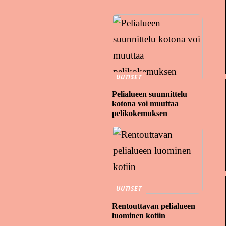
UUTISET
Pelialueen suunnittelu
kotona voi muuttaa
pelikokemuksen
UUTISET
Rentouttavan pelialueen
luominen kotiin