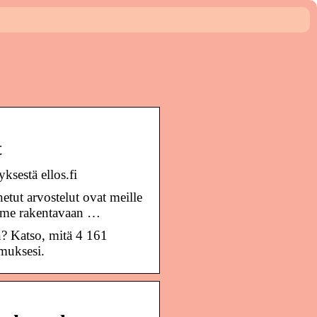
t
ksestä ellos.fi
tut arvostelut ovat meille
amme rakentavaan …
n? Katso, mitä 4 161
emuksesi.