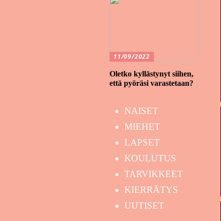
11/09/2022
Oletko kyllästynyt siihen,
että pyöräsi varastetaan?
NAISET
MIEHET
LAPSET
KOULUTUS
TARVIKKEET
KIERRÄTYS
UUTISET