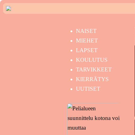
NAISET
MIEHET
LAPSET
KOULUTUS
TARVIKKEET
KIERRÄTYS
UUTISET