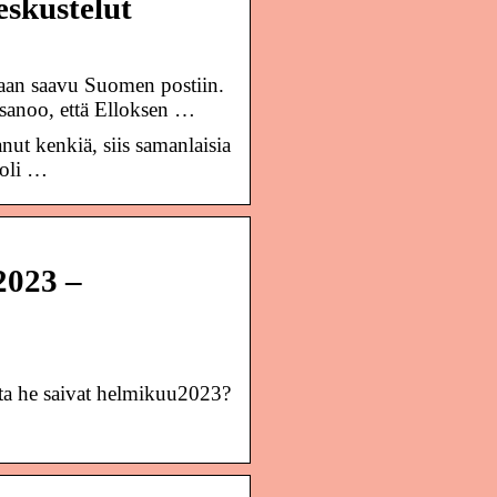
eskustelut
aan saavu Suomen postiin.
 sanoo, että Elloksen …
anut kenkiä, siis samanlaisia
 oli …
2023 –
etta he saivat helmikuu2023?