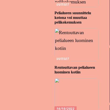
UUTISET
Pelialueen suunnittelu
kotona voi muuttaa
pelikokemuksen
UUTISET
Rentouttavan pelialueen
luominen kotiin
16/10/2022