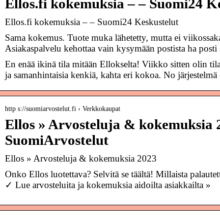
Ellos.fi kokemuksia – – Suomi24 K
Ellos.fi kokemuksia – – Suomi24 Keskustelut
Sama kokemus. Tuote muka lähetetty, mutta ei viikossak
Asiakaspalvelu kehottaa vain kysymään postista ha posti
En enää ikinä tila mitään Ellokselta! Viikko sitten olin til
ja samanhintaisia kenkiä, kahta eri kokoa. No järjestelmä
http s://suomiarvostelut.fi › Verkkokaupat
Ellos » Arvosteluja & kokemuksia 
SuomiArvostelut
Ellos » Arvosteluja & kokemuksia 2023
Onko Ellos luotettava? Selvitä se täältä! Millaista palaut
✓ Lue arvosteluita ja kokemuksia aidoilta asiakkailta »