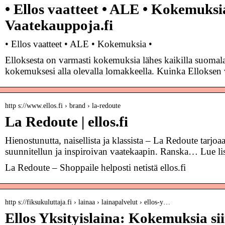
• Ellos vaatteet • ALE • Kokemuksia
Vaatekauppoja.fi
• Ellos vaatteet • ALE • Kokemuksia •
Elloksesta on varmasti kokemuksia lähes kaikilla suomala
kokemuksesi alla olevalla lomakkeella. Kuinka Elloksen
http s://www.ellos.fi › brand › la-redoute
La Redoute | ellos.fi
Hienostunutta, naisellista ja klassista – La Redoute tarjoa
suunnitellun ja inspiroivan vaatekaapin. Ranska… Lue li
La Redoute – Shoppaile helposti netistä ellos.fi
http s://fiksukuluttaja.fi › lainaa › lainapalvelut › ellos-y…
Ellos Yksityislaina: Kokemuksia si