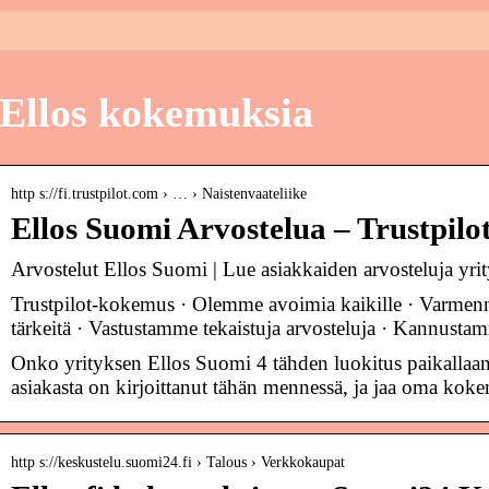
Ellos kokemuksia
http s://fi.trustpilot.com › … › Naistenvaateliike
Ellos Suomi Arvostelua – Trustpilo
Arvostelut Ellos Suomi | Lue asiakkaiden arvosteluja yrity
Trustpilot-kokemus · Olemme avoimia kaikille · Varmenne
tärkeitä · Vastustamme tekaistuja arvosteluja · Kannust
Onko yrityksen Ellos Suomi 4 tähden luokitus paikallaa
asiakasta on kirjoittanut tähän mennessä, ja jaa oma kok
http s://keskustelu.suomi24.fi › Talous › Verkkokaupat