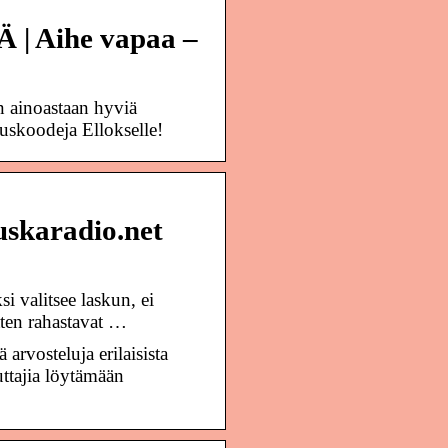
| Aihe vapaa –
n ainoastaan hyviä
uskoodeja Ellokselle!
uskaradio.net
i valitsee laskun, ei
tten rahastavat …
 arvosteluja erilaisista
uttajia löytämään