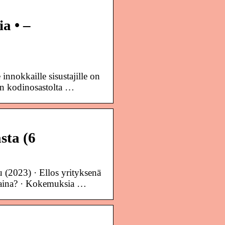
ia • –
nnokkaille sisustajille on
en kodinosastolta …
sta (6
 (2023) · Ellos yrityksenä
slaina? · Kokemuksia …