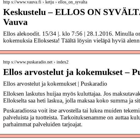
http s://www.vauva.fi › ketju › ellos_on_syvalta
Keskustelu – ELLOS ON SYVÄLTÄ 
Vauva
Ellos alekoodit. 15/34 |. klo 7:56 | 28.1.2016. Minulla o
kokemuksia Elloksesta! Täältä löysin vieläpä hyviä alenn
http s://www.puskaradio.net › index2
Ellos arvostelut ja kokemukset – P
Ellos arvostelut ja kokemukset | Puskaradio
Elloksen laskutus huijaa myös kuluttajaa. Jos maksutavaks
Ellokselta saa heti laskua, jolla maksaa koko summa ja si
Puskaradiossa voit itse arvostella tai lukea muiden tekemiä
palveluista ja tuotteista. Tarkoituksenamme on auttaa kul
parhaimmat palveluiden tarjoajat.