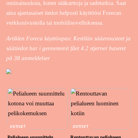
ominaisuuksia, kuten sääkarttoja ja sadetutkia. Saat
aina ajantasaiset tiedot helposti käyttöösi Forecan
verkkosivustolla tai mobiilisovelluksessa.
Artiklen Foreca käyttöopas: Kestilän sääennusteet ja
säätiedot har i gennemsnit fået
4.2
stjerner baseret
på
38
anmeldelser
UUTISET
UUTISET
Pelialueen suunnittelu
Rentouttavan pelialueen