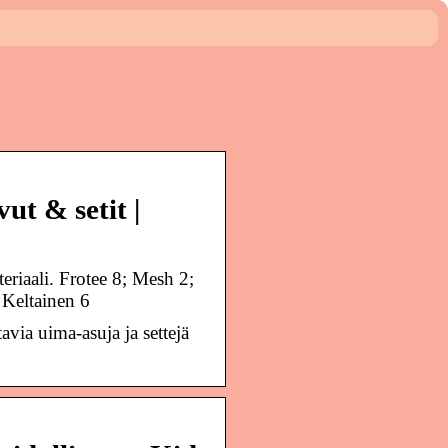
t & setit |
riaali. Frotee 8; Mesh 2;
 Keltainen 6
avia uima-asuja ja settejä