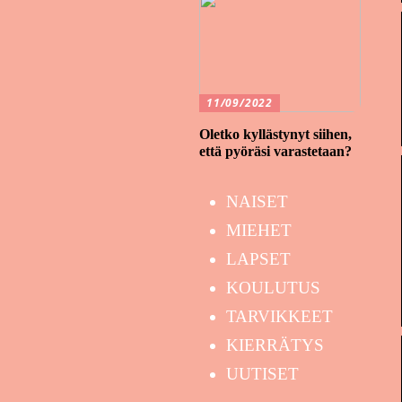
11/09/2022
Oletko kyllästynyt siihen,
että pyöräsi varastetaan?
NAISET
MIEHET
LAPSET
KOULUTUS
TARVIKKEET
KIERRÄTYS
UUTISET