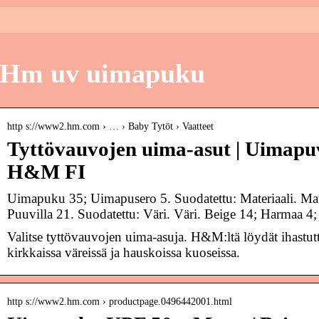
Hm uv uimapuku
http s://www2.hm.com › … › Baby Tytöt › Vaatteet
Tyttövauvojen uima-asut | Uimapuvu
H&M FI
Uimapuku 35; Uimapusero 5. Suodatettu: Materiaali. Mate
Puuvilla 21. Suodatettu: Väri. Väri. Beige 14; Harmaa 4;
Valitse tyttövauvojen uima-asuja. H&M:ltä löydät ihastutt
kirkkaissa väreissä ja hauskoissa kuoseissa.
http s://www2.hm.com › productpage.0496442001.html