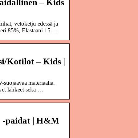
idallinen – Kids
ihat, vetoketju edessä ja
steri 85%, Elastaani 15 …
/Kotilot – Kids |
suojaavaa materiaalia.
hyet lahkeet sekä …
& -paidat | H&M