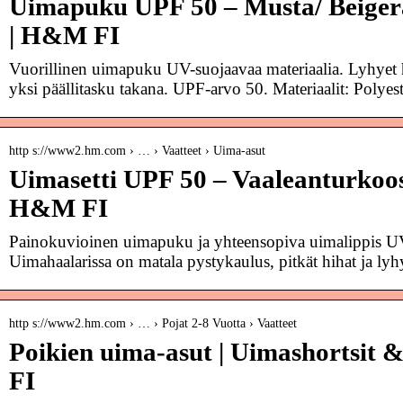
Uimapuku UPF 50 – Musta/ Beigera
| H&M FI
Vuorillinen uimapuku UV-suojaavaa materiaalia. Lyhyet h
yksi päällitasku takana. UPF-arvo 50. Materiaalit: Polye
http s://www2.hm.com › … › Vaatteet › Uima-asut
Uimasetti UPF 50 – Vaaleanturkoosi
H&M FI
Painokuvioinen uimapuku ja yhteensopiva uimalippis UV-
Uimahaalarissa on matala pystykaulus, pitkät hihat ja ly
http s://www2.hm.com › … › Pojat 2-8 Vuotta › Vaatteet
Poikien uima-asut | Uimashortsit 
FI