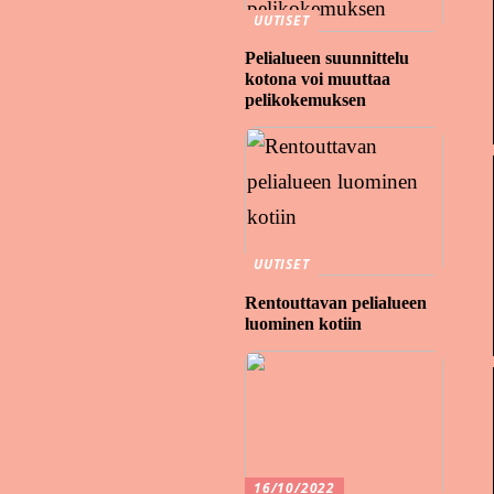
UUTISET
Pelialueen suunnittelu
kotona voi muuttaa
pelikokemuksen
UUTISET
Rentouttavan pelialueen
luominen kotiin
16/10/2022