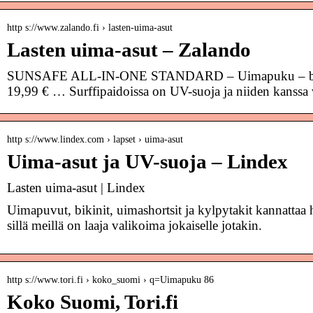
http s://www.zalando.fi › lasten-uima-asut
Lasten uima-asut – Zalando
SUNSAFE ALL-IN-ONE STANDARD – Uimapuku – blue s
19,99 € … Surffipaidoissa on UV-suoja ja niiden kanssa 
http s://www.lindex.com › lapset › uima-asut
Uima-asut ja UV-suoja – Lindex
Lasten uima-asut | Lindex
Uimapuvut, bikinit, uimashortsit ja kylpytakit kannattaa 
sillä meillä on laaja valikoima jokaiselle jotakin.
http s://www.tori.fi › koko_suomi › q=Uimapuku 86
Koko Suomi, Tori.fi