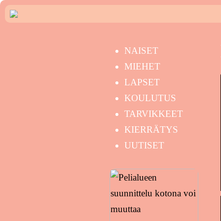
NAISET
MIEHET
LAPSET
KOULUTUS
TARVIKKEET
KIERRÄTYS
UUTISET