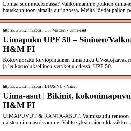
Lomaa suunnittelemassa? Valikoimamme poikien uima-asut
hauskanpitoon altaalla auringossa. Meiltä löydät paljon p
http s://www2.hm.com › … › Vaatteet › Uima-asut
Uimapuku UPF 50 – Sininen/Valkora
H&M FI
Kokovuorattu kuviopintainen uimapuku UV-suojaavaa mate
ja leukasuojuksellinen vetoketju edessä. UPF 50.
http s://www2.hm.com › ETUSIVU › Naiset
Uima-asut | Bikinit, kokouimapuvut
H&M FI
UIMAPUVUT & RANTA-ASUT. Valmistaudu rentoon oleilu
naisten uima-asuissamme. Valitse yksiosainen klassikko t