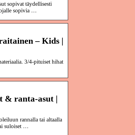
 sopivat täydellisesti
ojalle sopivia …
itainen – Kids |
riaalia. 3/4-pituiset hihat
 & ranta-asut |
un rannalla tai altaalla
ai suloiset …