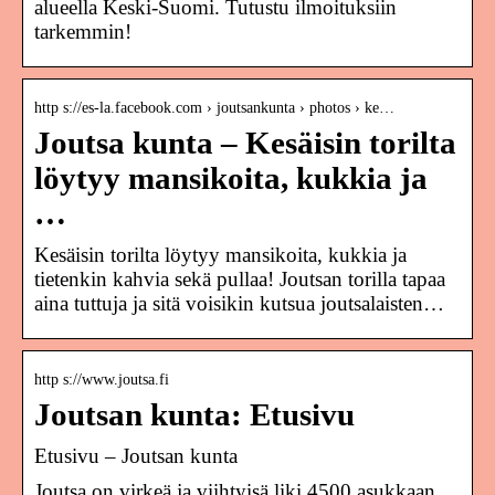
alueella Keski-Suomi. Tutustu ilmoituksiin
tarkemmin!
http s://es-la.facebook.com › joutsankunta › photos › ke…
Joutsa kunta – Kesäisin torilta
löytyy mansikoita, kukkia ja
…
Kesäisin torilta löytyy mansikoita, kukkia ja
tietenkin kahvia sekä pullaa! Joutsan torilla tapaa
aina tuttuja ja sitä voisikin kutsua joutsalaisten…
http s://www.joutsa.fi
Joutsan kunta: Etusivu
Etusivu – Joutsan kunta
Joutsa on virkeä ja viihtyisä liki 4500 asukkaan