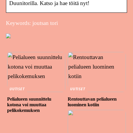
Duunitorilla. Katso ja hae töitä nyt!
Keywords: joutsan tori
UUTISET
UUTISET
Pelialueen suunnittelu
Rentouttavan pelialueen
kotona voi muuttaa
luominen kotiin
pelikokemuksen