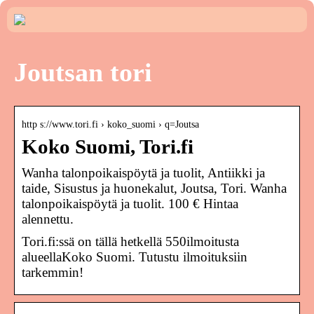
Joutsan tori
http s://www.tori.fi › koko_suomi › q=Joutsa
Koko Suomi, Tori.fi
Wanha talonpoikaispöytä ja tuolit, Antiikki ja
taide, Sisustus ja huonekalut, Joutsa, Tori. Wanha
talonpoikaispöytä ja tuolit. 100 € Hintaa
alennettu.
Tori.fi:ssä on tällä hetkellä 550ilmoitusta
alueellaKoko Suomi. Tutustu ilmoituksiin
tarkemmin!