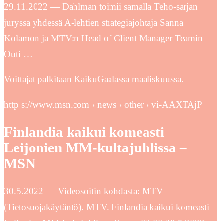
29.11.2022 — Dahlman toimii samalla Teho-sarjan
juryssa yhdessä A-lehtien strategiajohtaja Sanna
Kolamon ja MTV:n Head of Client Manager Teamin
Outi …
Voittajat palkitaan KaikuGaalassa maaliskuussa.
http s://www.msn.com › news › other › vi-AAXTAjP
Finlandia kaikui komeasti
Leijonien MM-kultajuhlissa –
MSN
30.5.2022 — Videosoitin kohdasta: MTV
(Tietosuojakäytäntö). MTV. Finlandia kaikui komeasti