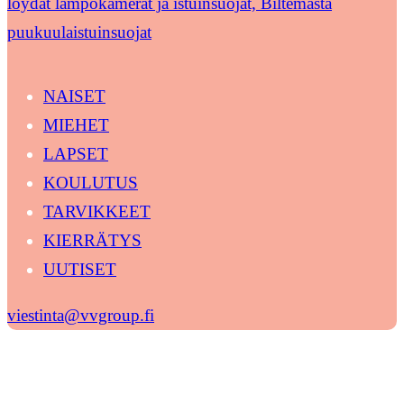
löydät lämpökamerat ja istuinsuojat, Biltemasta
puukuulaistuinsuojat
NAISET
MIEHET
LAPSET
KOULUTUS
TARVIKKEET
KIERRÄTYS
UUTISET
viestinta@vvgroup.fi