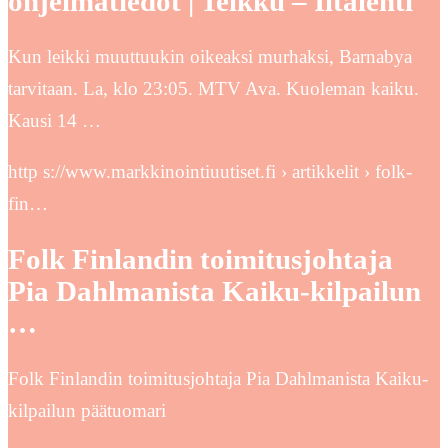
ohjelmatiedot | Telkku – Iltalehti
Kun leikki muuttuukin oikeaksi murhaksi, Barnabya
tarvitaan. La, klo 23:05. MTV Ava. Kuoleman kaiku.
Kausi 14 …
http s://www.markkinointiuutiset.fi › artikkelit › folk-
fin…
Folk Finlandin toimitusjohtaja
Pia Dahlmanista Kaiku-kilpailun
…
Folk Finlandin toimitusjohtaja Pia Dahlmanista Kaiku-
kilpailun päätuomari