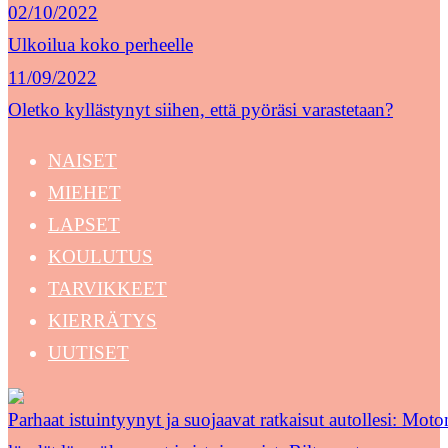
02/10/2022
Ulkoilua koko perheelle
11/09/2022
Oletko kyllästynyt siihen, että pyöräsi varastetaan?
NAISET
MIEHET
LAPSET
KOULUTUS
TARVIKKEET
KIERRÄTYS
UUTISET
Parhaat istuintyynyt ja suojaavat ratkaisut autollesi: Moton