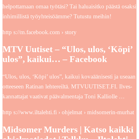
helpottamaan omaa työtäsi? Tai haluaisitko päästä osaksi
inhimillistä työyhteisöämme? Tutustu meihin!
http s://m.facebook.com › story
MTV Uutiset – “Ulos, ulos, ‘Köpi’
ulos”, kaikui… – Facebook
“Ulos, ulos, ‘Köpi’ ulos”, kaikui kovaäänisesti ja useaan
otteeseen Ratinan lehtereiltä. MTVUUTISET.FI. Ilves-
kannattajat vaativat päävalmentaja Toni Kalliolle …
http s://www.iltalehti.fi › ohjelmat › midsomerin-murhat
Midsomer Murders | Katso kaikki