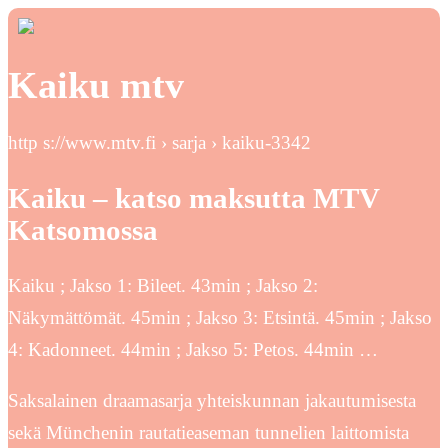
Kaiku mtv
http s://www.mtv.fi › sarja › kaiku-3342
Kaiku – katso maksutta MTV
Katsomossa
Kaiku ; Jakso 1: Bileet. 43min ; Jakso 2:
Näkymättömät. 45min ; Jakso 3: Etsintä. 45min ; Jakso
4: Kadonneet. 44min ; Jakso 5: Petos. 44min …
Saksalainen draamasarja yhteiskunnan jakautumisesta
sekä Münchenin rautatieaseman tunnelien laittomista