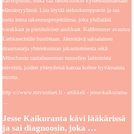
kaveripiiriin, mikä saa Janoschinkin kyseenalaistamaan
elämäntyylinsä. Lisa löytää sielunkumppanin ja saa
uutta intoa rakennusprojektiinsa, joka yhdistäisi
varakkaat ja pienituloiset asukkaat. Kaltbrunner avautuu
Liebknechtille huolistaan. Jännittävä saksalainen
draamasarja yhteiskunnan jakautumisesta sekä
Münchenin rautatieaseman tunnelien laittomista
reiveistä, joiden yhteydessä katoaa kolme hyväosaista
nuorta.
http s://www.mtvuutiset.fi › artikkeli › jesse-kaikuranta-
…
Jesse Kaikuranta kävi lääkärissä
ja sai diagnoosin, joka …