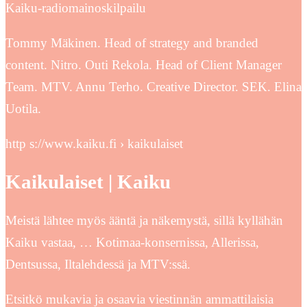
Kaiku-radiomainoskilpailu
Tommy Mäkinen. Head of strategy and branded
content. Nitro. Outi Rekola. Head of Client Manager
Team. MTV. Annu Terho. Creative Director. SEK. Elina
Uotila.
http s://www.kaiku.fi › kaikulaiset
Kaikulaiset | Kaiku
Meistä lähtee myös ääntä ja näkemystä, sillä kyllähän
Kaiku vastaa, … Kotimaa-konsernissa, Allerissa,
Dentsussa, Iltalehdessä ja MTV:ssä.
Etsitkö mukavia ja osaavia viestinnän ammattilaisia