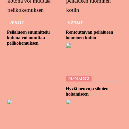
UUTISET
UUTISET
Pelialueen suunnittelu
Rentouttavan pelialueen
kotona voi muuttaa
luominen kotiin
pelikokemuksen
16/10/2022
Hyviä neuvoja silmien
hoitamiseen