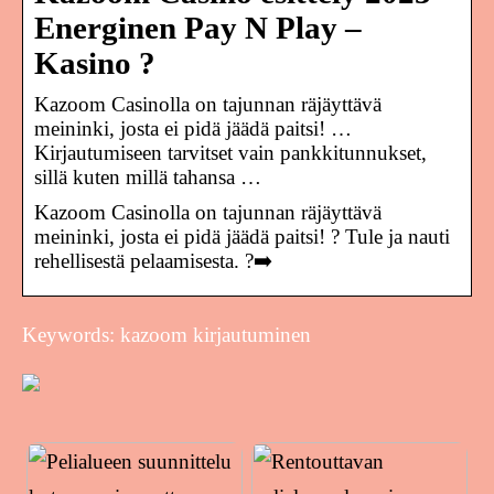
Energinen Pay N Play –
Kasino ?
Kazoom Casinolla on tajunnan räjäyttävä
meininki, josta ei pidä jäädä paitsi! …
Kirjautumiseen tarvitset vain pankkitunnukset,
sillä kuten millä tahansa …
Kazoom Casinolla on tajunnan räjäyttävä
meininki, josta ei pidä jäädä paitsi! ? Tule ja nauti
rehellisestä pelaamisesta. ?➡️
Keywords: kazoom kirjautuminen