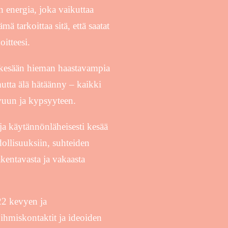
n energia, joka vaikuttaa
ä tarkoittaa sitä, että saatat
oitteesi.
ukesään hieman haastavampia
utta älä hätäänny – kaikki
vuun ja kypsyyteen.
 ja käytännönläheisesti kesää
ollisuuksiin, suhteiden
kentavasta ja vakaasta
22 kevyen ja
ihmiskontaktit ja ideoiden