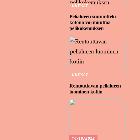
UUTISET
Pelialueen suunnittelu
kotona voi muuttaa
pelikokemuksen
UUTISET
Rentouttavan pelialueen
luominen kotiin
16/10/2022