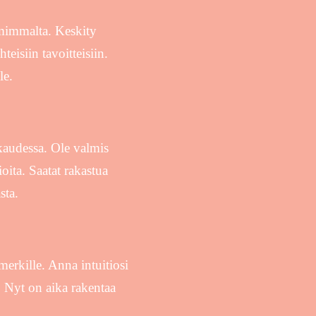
mimmalta. Keskity
eisiin tavoitteisiin.
le.
kaudessa. Ole valmis
ita. Saatat rakastua
sta.
erkille. Anna intuitiosi
. Nyt on aika rakentaa