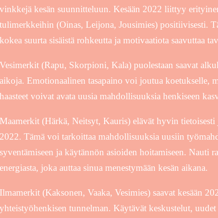
vinkkejä kesän suunnitteluun. Kesään 2022 liittyy erityine
tulimerkkeihin (Oinas, Leijona, Jousimies) positiivisesti. Täm
kokea suurta sisäistä rohkeutta ja motivaatiota saavuttaa tav
Vesimerkit (Rapu, Skorpioni, Kala) puolestaan saavat alk
aikoja. Emotionaalinen tasapaino voi joutua koetukselle, m
haasteet voivat avata uusia mahdollisuuksia henkiseen kas
Maamerkit (Härkä, Neitsyt, Kauris) elävät hyvin tietoisesti
2022. Tämä voi tarkoittaa mahdollisuuksia uusiin työmahd
syventämiseen ja käytännön asioiden hoitamiseen. Nauti ra
energiasta, joka auttaa sinua menestymään kesän aikana.
Ilmamerkit (Kaksonen, Vaaka, Vesimies) saavat kesään 20
yhteistyöhenkisen tunnelman. Käytävät keskustelut, uudet 