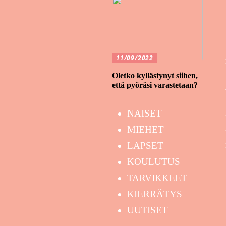
11/09/2022
Oletko kyllästynyt siihen,
että pyöräsi varastetaan?
NAISET
MIEHET
LAPSET
KOULUTUS
TARVIKKEET
KIERRÄTYS
UUTISET