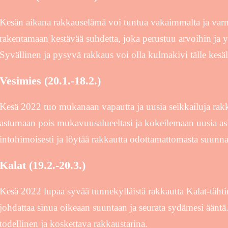
Kesän aikana rakkauselämä voi tuntua vakaimmalta ja var
rakentamaan kestävää suhdetta, joka perustuu arvoihin ja yht
Syvällinen ja pysyvä rakkaus voi olla kulmakivi tälle kesäl
Vesimies (20.1.-18.2.)
Kesä 2022 tuo mukanaan vapautta ja uusia seikkailuja rak
astumaan pois mukavuusalueeltasi ja kokeilemaan uusia asio
intohimoisesti ja löytää rakkautta odottamattomasta suunna
Kalat (19.2.-20.3.)
Kesä 2022 lupaa syvää tunnekylläistä rakkautta Kalat-tähtim
johdattaa sinua oikeaan suuntaan ja seurata sydämesi ääntä
todellinen ja koskettava rakkaustarina.