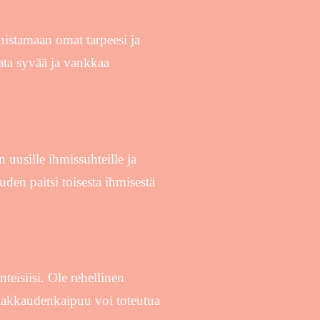
istamaan omat tarpeesi ja
data syvää ja vankkaa
 uusille ihmissuhteille ja
den paitsi toisesta ihmisestä
eisiisi. Ole rehellinen
i. Rakkaudenkaipuu voi toteutua