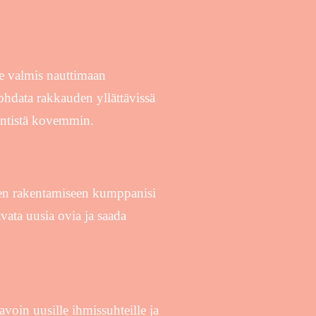
e valmis nauttimaan
ohdata rakkauden yllättävissä
entistä kovemmin.
en rakentamiseen kumppanisi
ata uusia ovia ja saada
voin uusille ihmissuhteille ja