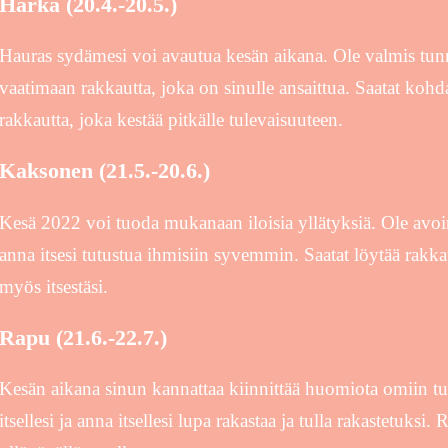
Härkä (20.4.-20.5.)
Hauras sydämesi voi avautua kesän aikana. Ole valmis tunn
vaatimaan rakkautta, joka on sinulle ansaittua. Saatat koh
rakkautta, joka kestää pitkälle tulevaisuuteen.
Kaksonen (21.5.-20.6.)
Kesä 2022 voi tuoda mukanaan iloisia yllätyksiä. Ole avoin
anna itsesi tutustua ihmisiin syvemmin. Saatat löytää rakkau
myös itsestäsi.
Rapu (21.6.-22.7.)
Kesän aikana sinun kannattaa kiinnittää huomiota omiin tunt
itsellesi ja anna itsellesi lupa rakastaa ja tulla rakastetuks