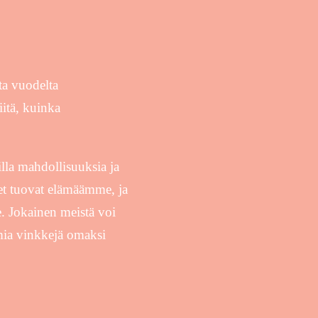
ta vuodelta
itä, kuinka
illa mahdollisuuksia ja
hdet tuovat elämäämme, ja
. Jokainen meistä voi
mia vinkkejä omaksi