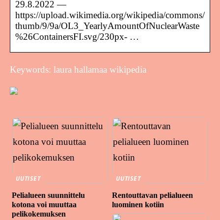
29.8.2022 —
https://upload.wikimedia.org/wikipedia/commons/
thumb/9/9a/OL3_YearlyAmountOfNuclearWaste
%26ContainersFI.svg/230px- …
Keywords: laura hallamaa wikipedia
UUTISET
UUTISET
Pelialueen suunnittelu
Rentouttavan pelialueen
kotona voi muuttaa
luominen kotiin
pelikokemuksen