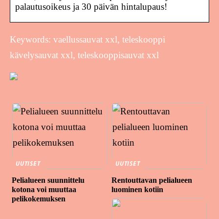
palautusoikeus ja 30 päivän hintalupaus!
Keywords: vaellussauvat xxl, teleskooppi
kävelysauvat xxl, teleskooppisauvat xxl
UUTISET
UUTISET
Pelialueen suunnittelu
Rentouttavan pelialueen
kotona voi muuttaa
luominen kotiin
pelikokemuksen