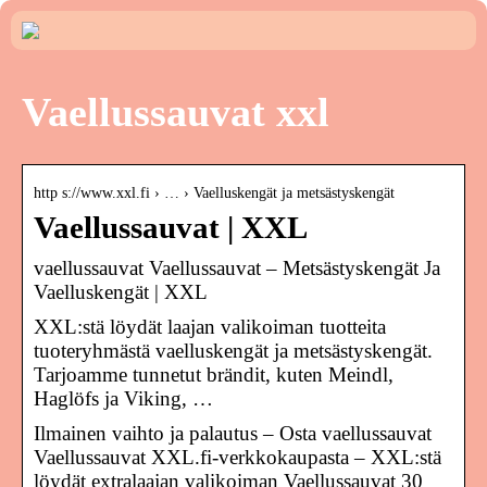
Vaellussauvat xxl
http s://www.xxl.fi › … › Vaelluskengät ja metsästyskengät
Vaellussauvat | XXL
vaellussauvat Vaellussauvat – Metsästyskengät Ja
Vaelluskengät | XXL
XXL:stä löydät laajan valikoiman tuotteita
tuoteryhmästä vaelluskengät ja metsästyskengät.
Tarjoamme tunnetut brändit, kuten Meindl,
Haglöfs ja Viking, …
Ilmainen vaihto ja palautus – Osta vaellussauvat
Vaellussauvat XXL.fi-verkkokaupasta – XXL:stä
löydät extralaajan valikoiman Vaellussauvat 30