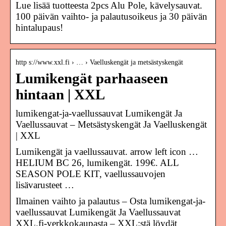
Lue lisää tuotteesta 2pcs Alu Pole, kävelysauvat.
100 päivän vaihto- ja palautusoikeus ja 30 päivän
hintalupaus!
http s://www.xxl.fi › … › Vaelluskengät ja metsästyskengät
Lumikengät parhaaseen
hintaan | XXL
lumikengat-ja-vaellussauvat Lumikengät Ja
Vaellussauvat – Metsästyskengät Ja Vaelluskengät
| XXL
Lumikengät ja vaellussauvat. arrow left icon …
HELIUM BC 26, lumikengät. 199€. ALL
SEASON POLE KIT, vaellussauvojen
lisävarusteet …
Ilmainen vaihto ja palautus – Osta lumikengat-ja-
vaellussauvat Lumikengät Ja Vaellussauvat
XXL.fi-verkkokaupasta – XXL:stä löydät