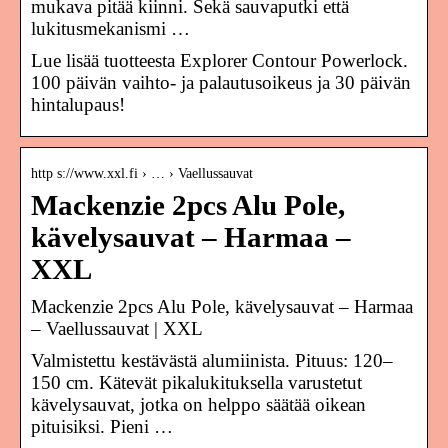
mukava pitää kiinni. Sekä sauvaputki että
lukitusmekanismi …
Lue lisää tuotteesta Explorer Contour Powerlock.
100 päivän vaihto- ja palautusoikeus ja 30 päivän
hintalupaus!
http s://www.xxl.fi › … › Vaellussauvat
Mackenzie 2pcs Alu Pole,
kävelysauvat – Harmaa –
XXL
Mackenzie 2pcs Alu Pole, kävelysauvat – Harmaa
– Vaellussauvat | XXL
Valmistettu kestävästä alumiinista. Pituus: 120–
150 cm. Kätevät pikalukituksella varustetut
kävelysauvat, jotka on helppo säätää oikean
pituisiksi. Pieni …