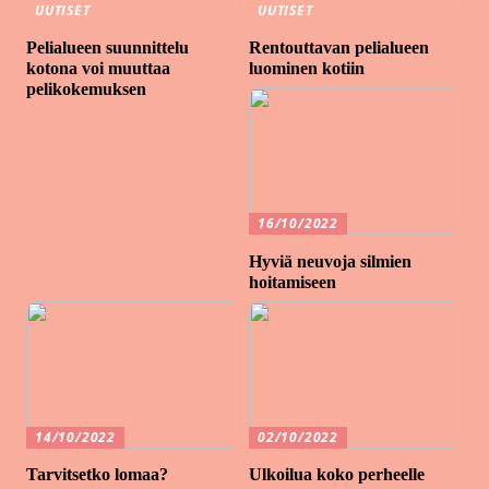
UUTISET
UUTISET
Pelialueen suunnittelu
Rentouttavan pelialueen
kotona voi muuttaa
luominen kotiin
pelikokemuksen
16/10/2022
Hyviä neuvoja silmien
hoitamiseen
14/10/2022
02/10/2022
Tarvitsetko lomaa?
Ulkoilua koko perheelle