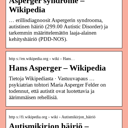
Asperger syndrome –
Wikipedia
… erillisdiagnoosit Aspergerin syndrooma,
autistinen häiriö (299.00 Autistic Disorder) ja
tarkemmin määrittelemätön laaja-alainen
kehityshäiriö (PDD-NOS).
http s://en.wikipedia.org › wiki › Hans…
Hans Asperger – Wikipedia
Tietoja Wikipediasta · Vastuuvapaus …
psykiatrian tohtori Maria Asperger Felder on
todennut, että autistit ovat luotettavia ja
äärimmäisen rehellisiä.
http s://fi.wikipedia.org › wiki › Autismikirjon_häiriö
Autismikirjon häiriö –