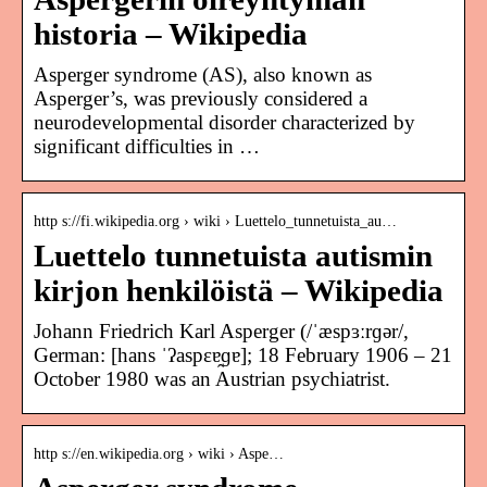
historia – Wikipedia
Asperger syndrome (AS), also known as
Asperger’s, was previously considered a
neurodevelopmental disorder characterized by
significant difficulties in …
http s://fi.wikipedia.org › wiki › Luettelo_tunnetuista_au…
Luettelo tunnetuista autismin
kirjon henkilöistä – Wikipedia
Johann Friedrich Karl Asperger (/ˈæspɜːrɡər/,
German: [hans ˈʔaspɛɐ̯ɡɐ]; 18 February 1906 – 21
October 1980 was an Austrian psychiatrist.
http s://en.wikipedia.org › wiki › Aspe…