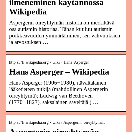
ilmeneminen käytännössä –
Wikipedia
Aspergerin oireyhtymän historia on merkittävä
osa autismin historiaa. Tähän kuuluu autismin
poikkeavuuden ymmärtäminen, sen vahvuuksien
ja arvostuksen …
http s://fi.wikipedia.org › wiki › Hans_Asperger
Hans Asperger – Wikipedia
Hans Asperger (1906−1980), itävaltalainen
lääketieteen tutkija (mahdollinen Aspergerin
oireyhtymä); Ludwig van Beethoven
(1770−1827), saksalainen säveltäjä ( …
http s://fi.wikipedia.org › wiki › Aspergerin_oireyhtymä…
Aspergerin oireyhtymän