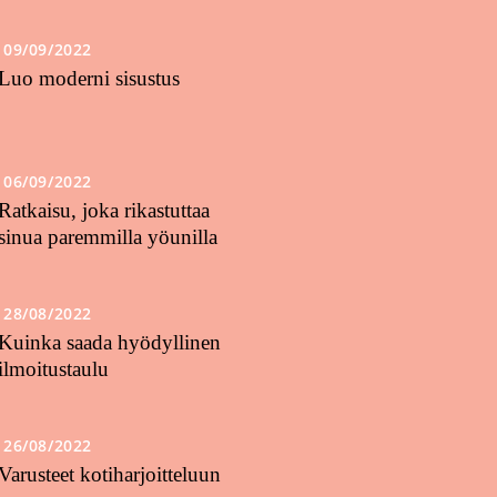
09/09/2022
Luo moderni sisustus
06/09/2022
Ratkaisu, joka rikastuttaa
sinua paremmilla yöunilla
28/08/2022
Kuinka saada hyödyllinen
ilmoitustaulu
26/08/2022
Varusteet kotiharjoitteluun