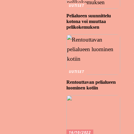
UUTISET
Pelialueen suunnittelu
kotona voi muuttaa
pelikokemuksen
UUTISET
Rentouttavan pelialueen
luominen kotiin
16/10/2022