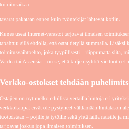
toimitusaikaa.
tavarat pakataan ennen kuin työntekijät lähtevät kotiin.
Kunes useat Internet-varastot tarjoavat ilmaisen toimitukse
tapahtuu sillä ehdolla, että ostat tietyllä summalla. Lisäksi 
toimitusvaihtoehto, joka tyypillisesti – riippumatta siitä, mi
Vardea tai Assensia – on se, että kuljetusyhtiö vie tuotteet 
Verkko-ostokset tehdään puhelimits
Ostajien on nyt melko edullista vertailla hintoja eri yrityksi
verkkokaupat eivät ole pystyneet välttämään hintatason al
tuotteistaan – pojille ja tytöille sekä yhtä lailla naisille ja 
tarjoavat joskus jopa ilmaisen toimituksen.