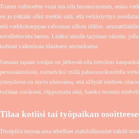
Toinen vaihtoehto voisi siis olla huomioiminen, onko ver
on jo pitkään ollut merkki siitä, että verkkoyritys noudattaa
että verkkokauppaa valvotaan silloin tällöin. ammattilaisilt
sovellettavista laeista. Lisäksi sinulle tarjotaan oikotie, jolla
kohtaat vaikeuksia tilauksesi seurauksena.
Samaan tapaan ostajan on järkevää olla tietoinen kaupankäy
perussäännöistä, esimerkiksi millä palautusoikeudella ver
yhteydessä on myös olennaista, että säilytät edelleen tilauss
todistaa ostoksesi, riippumatta siitä, haetko tuotetta miehell
Tilaa kotiisi tai työpaikan osoittees
Trustpilot tarjoaa aina rehelliset mahdollisuudet nähdä mo