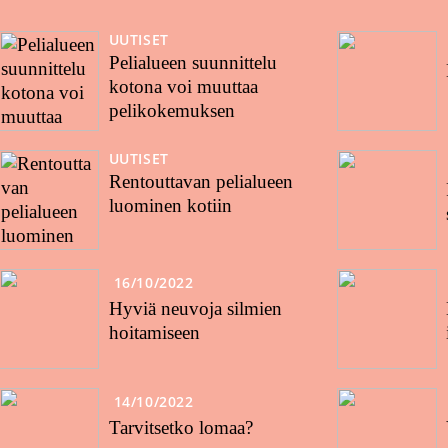
UUTISET
Pelialueen suunnittelu
kotona voi muuttaa
pelikokemuksen
UUTISET
Rentouttavan pelialueen
luominen kotiin
16/10/2022
Hyviä neuvoja silmien
hoitamiseen
14/10/2022
Tarvitsetko lomaa?