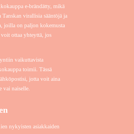
kkokauppa e-brändätty, mikä
 Tanskan virallisia sääntöjä ja
a, joilla on paljon kokemusta
 voit ottaa yhteyttä, jos
ntiin vaikuttavista
kkokauppa toimii. Tässä
ähköpostisi, jotta voit aina
e vai naiselle.
een
nien nykyisten asiakkaiden