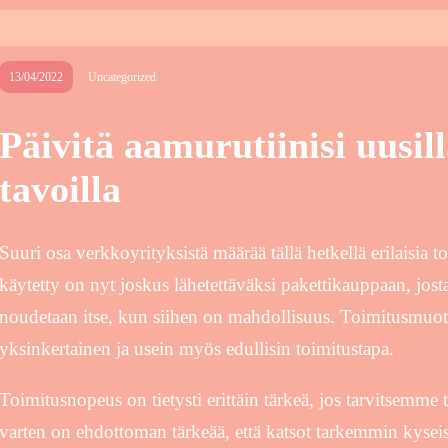
13/04/2022
Uncategorized
Päivitä aamurutiinisi uusill
tavoilla
Suuri osa verkkoyrityksistä määrää tällä hetkellä erilaisia 
käytetty on nyt joskus lähetettäväksi pakettikauppaan, josta t
noudetaan itse, kun siihen on mahdollisuus. Toimitusmuot
yksinkertainen ja usein myös edullisin toimitustapa.
Toimitusnopeus on tietysti erittäin tärkeä, jos tarvitsemme tu
varten on ehdottoman tärkeää, että katsot tarkemmin kyseis