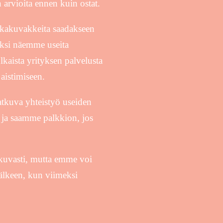
 arvioita ennen kuin ostat.
ikakuvakkeita saadakseen
äksi näemme useita
kaista yrityksen palvelusta
aistimiseen.
atkuva yhteistyö useiden
t ja saamme palkkion, jos
atkuvasti, mutta emme voi
jälkeen, kun viimeksi