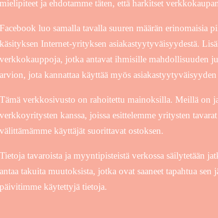
mielipiteet ja ehdotamme täten, että harkitset verkkokaupan
Facebook luo samalla tavalla suuren määrän erinomaisia p
käsityksen Internet-yrityksen asiakastyytyväisyydestä. Lis
verkkokauppoja, jotka antavat ihmisille mahdollisuuden jul
arvion, jota kannattaa käyttää myös asiakastyytyväisyyden 
Tämä verkkosivusto on rahoitettu mainoksilla. Meillä on j
verkkoyritysten kanssa, joissa esittelemme yritysten tavara
välittämämme käyttäjät suorittavat ostoksen.
Tietoja tavaroista ja myyntipisteistä verkossa säilytetään j
antaa takuita muutoksista, jotka ovat saaneet tapahtua sen 
päivitimme käytettyjä tietoja.