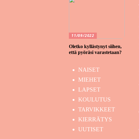
11/09/2022
Oletko kyllästynyt siihen,
että pyöräsi varastetaan?
NAISET
MIEHET
LAPSET
KOULUTUS
TARVIKKEET
KIERRÄTYS
UUTISET