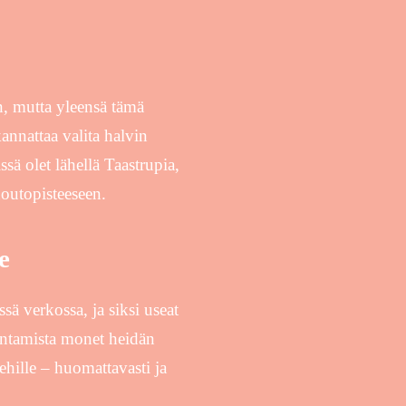
n, mutta yleensä tämä
kannattaa valita halvin
ssä olet lähellä Taastrupia,
noutopisteeseen.
e
ssä verkossa, ja siksi useat
entamista monet heidän
miehille – huomattavasti ja