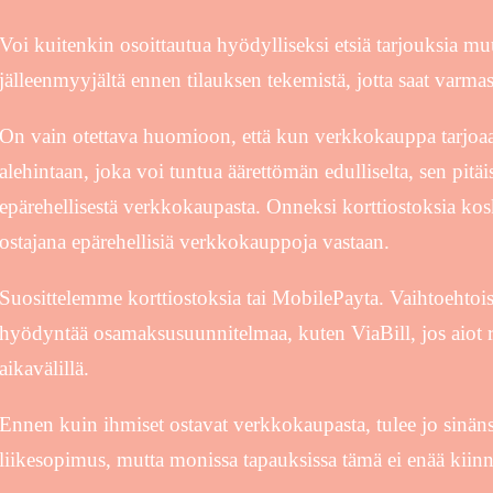
Voi kuitenkin osoittautua hyödylliseksi etsiä tarjouksia mu
jälleenmyyjältä ennen tilauksen tekemistä, jotta saat varm
On vain otettava huomioon, että kun verkkokauppa tarjoaa
alehintaan, joka voi tuntua äärettömän edulliselta, sen pitäi
epärehellisestä verkkokaupasta. Onneksi korttiostoksia kosk
ostajana epärehellisiä verkkokauppoja vastaan.
Suosittelemme korttiostoksia tai MobilePayta. Vaihtoehtois
hyödyntää osamaksusuunnitelmaa, kuten ViaBill, jos aiot
aikavälillä.
Ennen kuin ihmiset ostavat verkkokaupasta, tulee jo sinä
liikesopimus, mutta monissa tapauksissa tämä ei enää kiinn