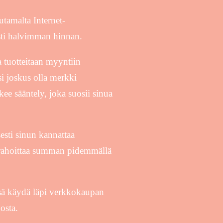
utamalta Internet-
asti halvimman hinnan.
 tuotteitaan myyntiin
si joskus olla merkki
ee sääntely, joka suosii sinua
esti sinun kannattaa
 rahoittaa summan pidemmällä
nsä käydä läpi verkkokaupan
osta.