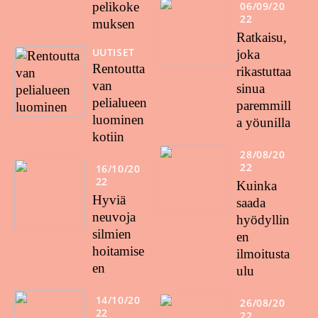
pelikoke
06/09/20
22
muksen
Ratkaisu,
UUTISET
joka
Rentoutta
rikastuttaa
van
sinua
pelialueen
paremmill
luominen
a yöunilla
kotiin
28/08/20
22
16/10/20
22
Kuinka
Hyviä
saada
neuvoja
hyödyllin
silmien
en
hoitamise
ilmoitusta
en
ulu
14/10/20
26/08/20
22
22