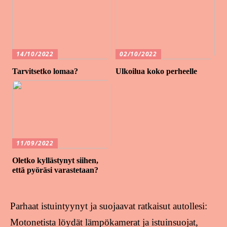
14/10/2022
02/10/2022
Tarvitsetko lomaa?
Ulkoilua koko perheelle
11/09/2022
Oletko kyllästynyt siihen,
että pyöräsi varastetaan?
Parhaat istuintyynyt ja suojaavat ratkaisut autollesi:
Motonetista löydät lämpökamerat ja istuinsuojat,