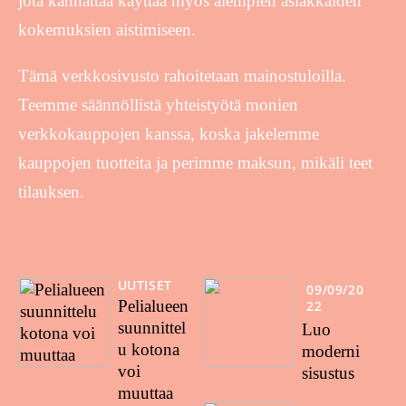
jota kannattaa käyttää myös aiempien asiakkaiden
kokemuksien aistimiseen.
Tämä verkkosivusto rahoitetaan mainostuloilla.
Teemme säännöllistä yhteistyötä monien
verkkokauppojen kanssa, koska jakelemme
kauppojen tuotteita ja perimme maksun, mikäli teet
tilauksen.
UUTISET
09/09/20
Pelialueen
22
suunnittel
Luo
u kotona
moderni
voi
sisustus
muuttaa