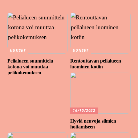
UUTISET
UUTISET
Pelialueen suunnittelu
Rentouttavan pelialueen
kotona voi muuttaa
luominen kotiin
pelikokemuksen
16/10/2022
Hyviä neuvoja silmien
hoitamiseen