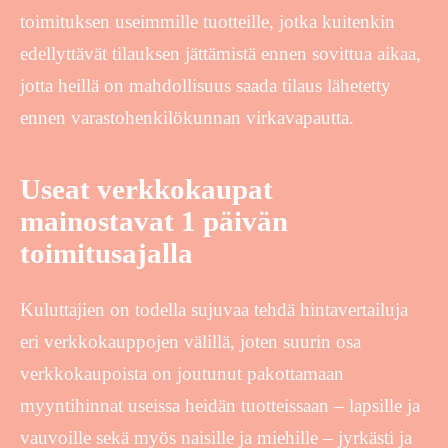
toimituksen useimmille tuotteille, jotka kuitenkin
edellyttävät tilauksen jättämistä ennen sovittua aikaa,
jotta heillä on mahdollisuus saada tilaus lähetetty
ennen varastohenkilökunnan virkavapautta.
Useat verkkokaupat
mainostavat 1 päivän
toimitusajalla
Kuluttajien on todella sujuvaa tehdä hintavertailuja
eri verkkokauppojen välillä, joten suurin osa
verkkokaupoista on joutunut pakottamaan
myyntihinnat useissa heidän tuotteissaan – lapsille ja
vauvoille sekä myös naisille ja miehille – jyrkästi ja