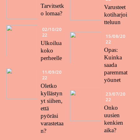
Tarvitsetk
Varusteet
o lomaa?
kotiharjoi
tteluun
02/10/20
22
15/08/20
22
Ulkoilua
Opas:
koko
Kuinka
perheelle
saada
11/09/20
paremmat
22
yöunet
Oletko
kyllästyn
23/07/20
22
yt siihen,
Onko
että
uusien
pyöräsi
kenkien
varastetaa
aika?
n?